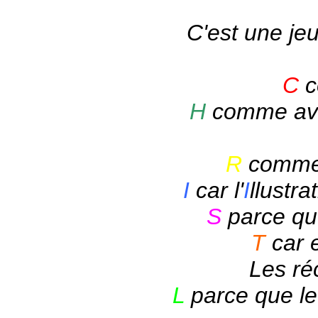
C'est une je
C
c
H
comme avoi
R
comme 
I
car l'
I
llustra
S
parce qu'
T
car 
Les ré
L
parce que le 