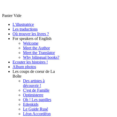
Panier Vide
L'illustratrice
Les traductions
Où trouver les livres ?
For speakers of English
Welcome
Meet the Author
Meet the Translator
Why bilingual books?
Ecouter les histoires !
Album photos
Les coups de coeur de La
Boîte
Des artistes à
découvrir !
C'est de Famille
Optimisterre
Oh ! Les papilles
Edenkids
Le Guide Rusé
Léon Accordéon