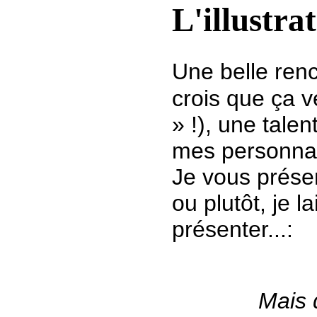
L'illustra
Une belle ren
crois que ça 
» !), une tale
mes personnag
Je vous présen
ou plutôt, je l
présenter...:
Mais 