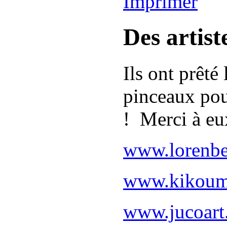
Des artist
Ils ont prêté 
pinceaux po
! Merci à eu
www.lorenb
www.kikoum
www.jucoart