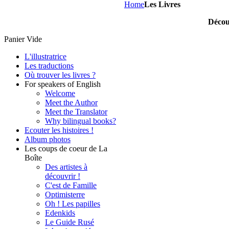
Home
Les Livres
Découv
Panier Vide
L'illustratrice
Les traductions
Où trouver les livres ?
For speakers of English
Welcome
Meet the Author
Meet the Translator
Why bilingual books?
Ecouter les histoires !
Album photos
Les coups de coeur de La
Boîte
Des artistes à
découvrir !
C'est de Famille
Optimisterre
Oh ! Les papilles
Edenkids
Le Guide Rusé