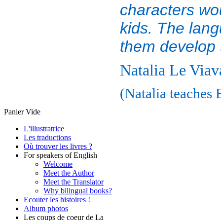
characters wou
kids. The lang
them develop t
Natalia Le Viav
(Natalia teaches 
Panier Vide
L'illustratrice
Les traductions
Où trouver les livres ?
For speakers of English
Welcome
Meet the Author
Meet the Translator
Why bilingual books?
Ecouter les histoires !
Album photos
Les coups de coeur de La