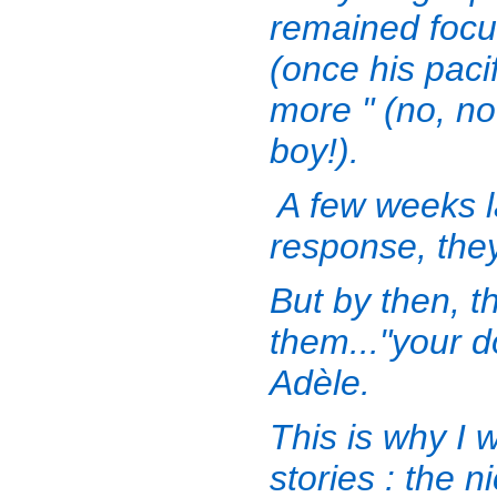
remained focu
(once his paci
more " (no, n
boy!).
A few weeks l
response, they 
But by then, t
them..."your d
Adèle.
This is why I 
stories : the n