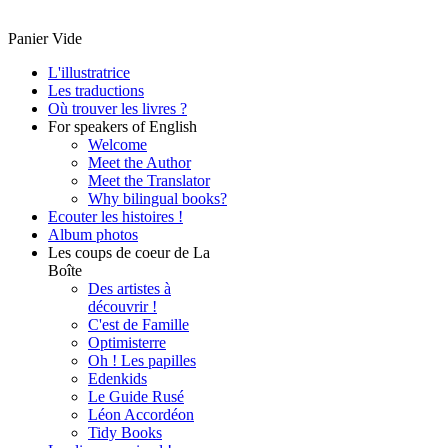
Panier Vide
L'illustratrice
Les traductions
Où trouver les livres ?
For speakers of English
Welcome
Meet the Author
Meet the Translator
Why bilingual books?
Ecouter les histoires !
Album photos
Les coups de coeur de La
Boîte
Des artistes à
découvrir !
C'est de Famille
Optimisterre
Oh ! Les papilles
Edenkids
Le Guide Rusé
Léon Accordéon
Tidy Books